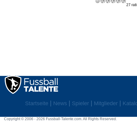
27 rat
Startseite
News
Spieler
Mitglieder
Katal
Copyright © 2006 - 2026 Fussball-Talente.com. All Rights Reserved.