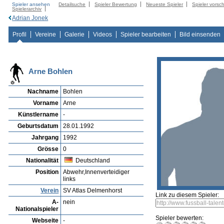
Spieler ansehen
Detailsuche
Spieler Bewertung
Neueste Spieler
Spieler vorsc
Spielerarchiv
Adrian Jonek
Profil
Vereine
Galerie
Videos
Spieler bearbeiten
Bild einsenden
Arne Bohlen
Nachname
Bohlen
Vorname
Arne
Künstlername
-
Geburtsdatum
28.01.1992
Jahrgang
1992
Grösse
0
Nationalität
Deutschland
Position
Abwehr,Innenverteidiger
links
Verein
SV Atlas Delmenhorst
Link zu diesem Spieler:
A-
nein
Nationalspieler
Spieler bewerten:
Webseite
-