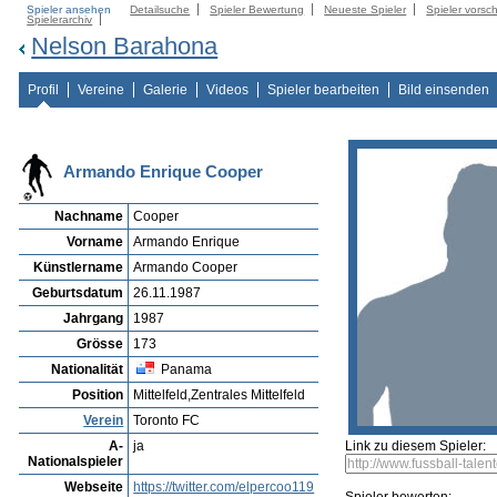
Spieler ansehen
Detailsuche
Spieler Bewertung
Neueste Spieler
Spieler vorsc
Spielerarchiv
Nelson Barahona
Profil
Vereine
Galerie
Videos
Spieler bearbeiten
Bild einsenden
Armando Enrique Cooper
Nachname
Cooper
Vorname
Armando Enrique
Künstlername
Armando Cooper
Geburtsdatum
26.11.1987
Jahrgang
1987
Grösse
173
Nationalität
Panama
Position
Mittelfeld,Zentrales Mittelfeld
Verein
Toronto FC
A-
ja
Link zu diesem Spieler:
Nationalspieler
Webseite
https://twitter.com/elpercoo119