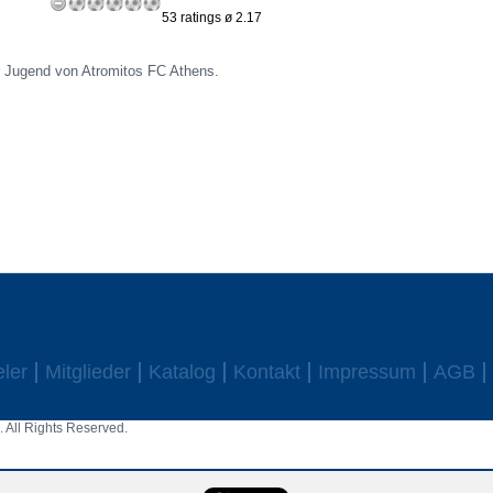
53 ratings ø 2.17
er Jugend von Atromitos FC Athens.
eler
Mitglieder
Katalog
Kontakt
Impressum
AGB
 All Rights Reserved.
aw