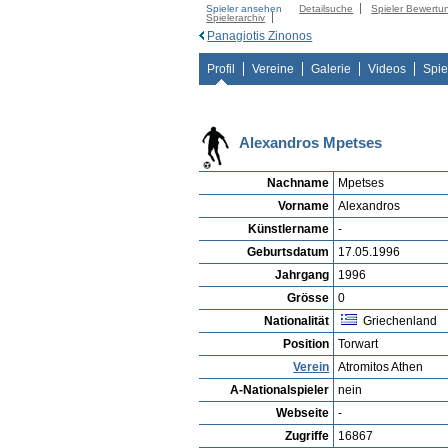
Spieler ansehen
Detailsuche
Spieler Bewertu
Spielerarchiv
Panagiotis Zinonos
Profil
Vereine
Galerie
Videos
Spie
Alexandros Mpetses
Nachname
Mpetses
Vorname
Alexandros
Künstlername
-
Geburtsdatum
17.05.1996
Jahrgang
1996
Grösse
0
Nationalität
Griechenland
Position
Torwart
Verein
Atromitos Athen
A-Nationalspieler
nein
Webseite
-
Zugriffe
16867