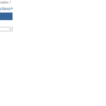
r melden
s Manos