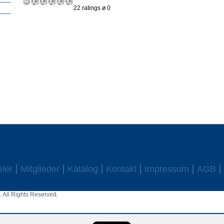
22 ratings ø 0
eler
Mitglieder
Katalog
Kontakt
Impressum
AGB
 All Rights Reserved.