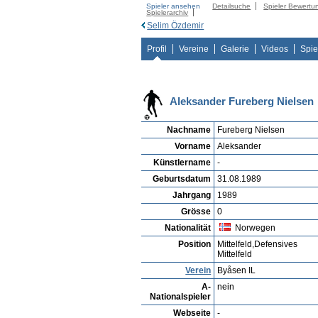
Spieler ansehen
Detailsuche
Spieler Bewertu
Spielerarchiv
Selim Özdemir
Profil
Vereine
Galerie
Videos
Spie
Aleksander Fureberg Nielsen
Nachname
Fureberg Nielsen
Vorname
Aleksander
Künstlername
-
Geburtsdatum
31.08.1989
Jahrgang
1989
Grösse
0
Nationalität
Norwegen
Position
Mittelfeld,Defensives
Mittelfeld
Verein
Byåsen IL
A-
nein
Nationalspieler
Webseite
-