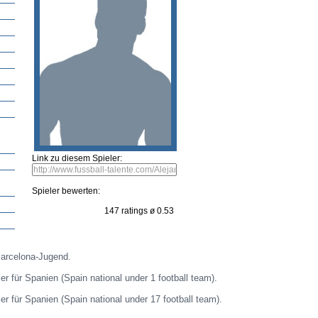
ng
Neueste Spieler
Spieler vorschlagen
Bild einsenden
Video vorschlagen
Fehle
ler bearbeiten
Bild einsenden
Video vorschlagen
Link zu diesem Spieler:
Spieler bewerten: