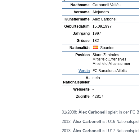
Spieler ansehen
Detailsuche
Spieler Bewertu
Spielerarchiv
Joel
Profil
Vereine
Galerie
Videos
Spie
Alejandro Carbonell Vallés
Nachname
Carbonell Vallés
Vorname
Alejandro
Künstlername
Àlex Carbonell
Geburtsdatum
15.09.1997
Jahrgang
1997
Grösse
182
Nationalität
Spanien
Position
Sturm,Zentrales
Mittelfeld,Offensives
Mittelfeld,Mittelstürmer
Verein
FC Barcelona Atlètic
A-
nein
Nationalspieler