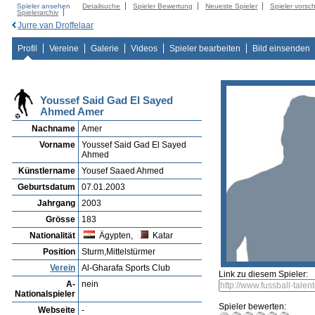
Spieler ansehen
Detailsuche
Spieler Bewertung
Neueste Spieler
Spieler vorsc
Spielerarchiv
Jurre van Droffelaar
Profil
Vereine
Galerie
Videos
Spieler bearbeiten
Bild einsenden
Youssef Said Gad El Sayed
Ahmed Amer
Nachname
Amer
Vorname
Youssef Said Gad El Sayed
Ahmed
Künstlername
Yousef Saaed Ahmed
Geburtsdatum
07.01.2003
Jahrgang
2003
Grösse
183
Nationalität
Ägypten,
Katar
Position
Sturm,Mittelstürmer
Verein
Al-Gharafa Sports Club
Link zu diesem Spieler:
A-
nein
Nationalspieler
Spieler bewerten:
Webseite
-