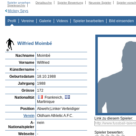
Spieler ansehen
Detailsuche
Spieler Bewertung
Neueste Spieler
Spieler vorsc
Spielerarchiv
Mickey Seys
Profil
Vereine
Galerie
Videos
Spieler bearbeiten
Bild einsenden
Wilfried Moimbé
Nachname
Moimbé
Vorname
Wilfried
Künstlername
-
Geburtsdatum
18.10.1988
Jahrgang
1988
Grösse
172
Nationalität
Frankreich,
Martinique
Position
Abwehr,Linker Verteidiger
Verein
Oldham Athletic A.F.C.
Link zu diesem Spieler:
A-
nein
Nationalspieler
Spieler bewerten:
Webseite
-