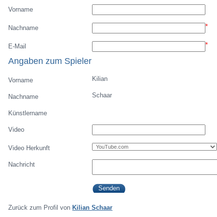
Vorname
*
Nachname
*
E-Mail
Angaben zum Spieler
Kilian
Vorname
Schaar
Nachname
Künstlername
Video
Video Herkunft
Nachricht
Zurück zum Profil von
Kilian Schaar