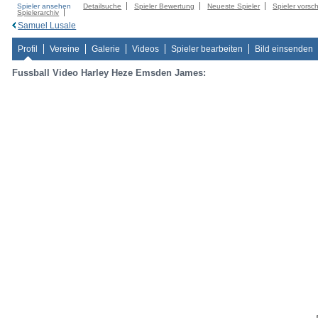
Spieler ansehen
Detailsuche
Spieler Bewertung
Neueste Spieler
Spieler vorsc
Spielerarchiv
Samuel Lusale
Profil
Vereine
Galerie
Videos
Spieler bearbeiten
Bild einsenden
Fussball Video Harley Heze Emsden James: