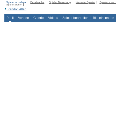
Spieler ansehen
Detailsuche
Spieler Bewertung
Neueste Spieler
Spieler vorsc
Spielerarchiv
Brandon Allen
Profil
Vereine
Galerie
Videos
Spieler bearbeiten
Bild einsenden