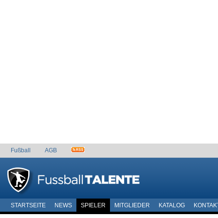
Fußball
AGB
STARTSEITE
NEWS
SPIELER
MITGLIEDER
KATALOG
KONTAK