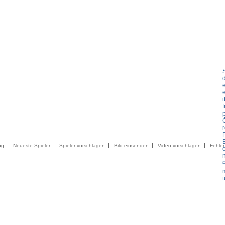
i
f
p
LIEDER
KATALOG
KONTAKT
IMPRESSUM
AGB
DATENSCHUTZER
ng
Neueste Spieler
Spieler vorschlagen
Bild einsenden
Video vorschlagen
Fehle
t