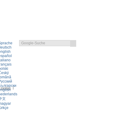
Sprache
deutsch
english
español
taliano
rançais
olski
Český
română
KLAERUNG
LOGIN
Русский
Български
r melden
english
nederlands
中文
magyar
ürkçe