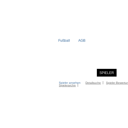
Fußball
AGB
STARTSEITE
NEWS
SPIELER
MITG
Spieler ansehen
Detailsuche
Spieler Bewertu
Spielerarchiv