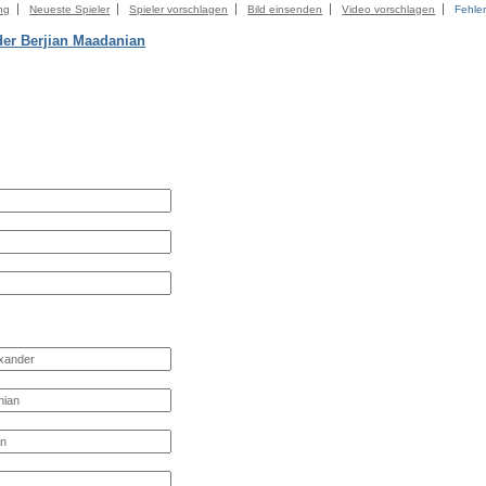
ng
Neueste Spieler
Spieler vorschlagen
Bild einsenden
Video vorschlagen
Fehle
der Berjian Maadanian