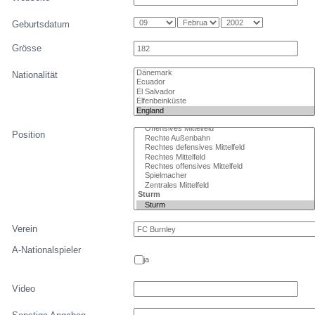
Geburtsdatum
Grösse
Nationalität
Position
Verein
A-Nationalspieler
ja
Video