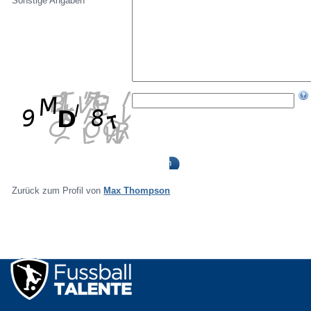
Sonstige Angaben
Zurück zum Profil von
Max Thompson