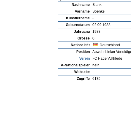
Spieler ansehen
Detailsuche
Spieler Bewertu
Spielerarchiv
Steffen Dietrich
Profil
Vereine
Galerie
Videos
Spie
Soenke Blank
Nachname
Blank
Vorname
Soenke
Künstlername
-
Geburtsdatum
02.09.1988
Jahrgang
1988
Grösse
0
Nationalität
Deutschland
Position
Abwehr,Linker Verteidig
Verein
FC Hagen/Uthlede
A-Nationalspieler
nein
Webseite
-
Zugriffe
6175