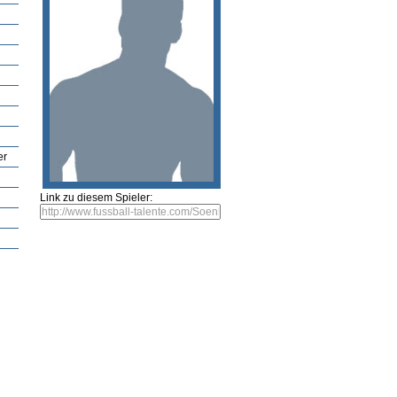
ng
Neueste Spieler
Spieler vorschlagen
Bild einsenden
Video vorschlagen
Fehle
Christop
ler bearbeiten
Bild einsenden
Video vorschlagen
er
Link zu diesem Spieler:
Spieler bewerten: