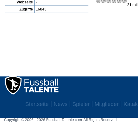
Webseite
-
31 rat
Zugriffe
16843
Startseite
News
Spieler
Mitglieder
Katal
Copyright © 2006 - 2026 Fussball-Talente.com. All Rights Reserved.