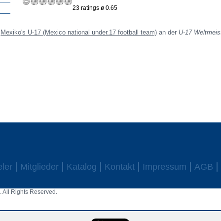
23 ratings ø 0.65
r
Mexiko's U-17 (Mexico national under.17 football team)
an der
U-17 Weltmeis
eler
Mitglieder
Katalog
Kontakt
Impressum
AGB
 All Rights Reserved.
aw