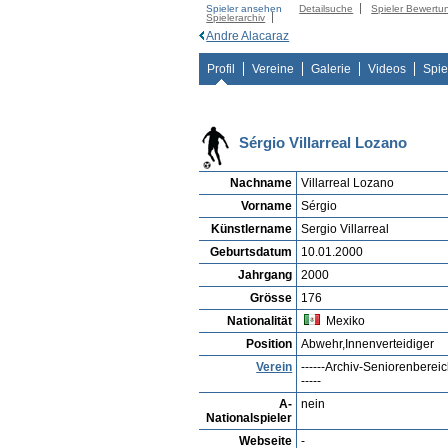
Spieler ansehen
Detailsuche
Spieler Bewertu
Spielerarchiv
Andre Alacaraz
Profil
Vereine
Galerie
Videos
Spie
Sérgio Villarreal Lozano
Nachname
Villarreal Lozano
Vorname
Sérgio
Künstlername
Sergio Villarreal
Geburtsdatum
10.01.2000
Jahrgang
2000
Grösse
176
Nationalität
Mexiko
Position
Abwehr,Innenverteidiger
Verein
------Archiv-Seniorenbereic
-----
A-
nein
Nationalspieler
Webseite
-