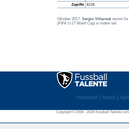
Zugriffe
8226
Oktober 2017:
Sergio Villarreal
nimmt fü
(FIFA U-17 World Cup) in Indien
teil.
Startseite
News
Spi
Copyright © 2006 - 2026 Fussball-Talente.com.
Cookie Consent plugin for the EU cookie l