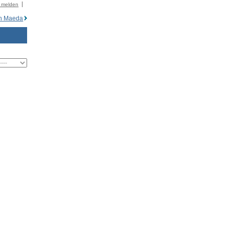
r melden
n Maeda