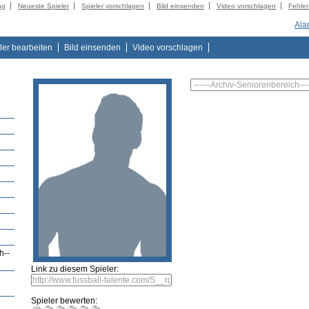
ng
Neueste Spieler
Spieler vorschlagen
Bild einsenden
Video vorschlagen
Fehle
Ala
ler bearbeiten
Bild einsenden
Video vorschlagen
h--
Link zu diesem Spieler:
Spieler bewerten: