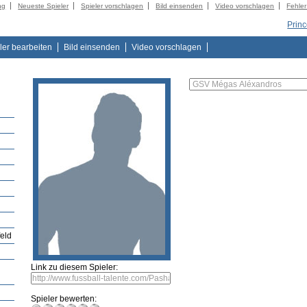
ng
Neueste Spieler
Spieler vorschlagen
Bild einsenden
Video vorschlagen
Fehle
Prin
ler bearbeiten
Bild einsenden
Video vorschlagen
feld
Link zu diesem Spieler:
Spieler bewerten: