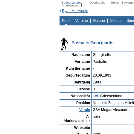
Spieler ansehen
Detailsuche
Spieler Bewertu
Spielerarchiv
Ryan Makwenje
Profil
Vereine
Galerie
Videos
Spie
Pashalis Georgiadis
Nachname
Georgiadis
Vorname
Pashalis
Künstlername
-
Geburtsdatum
20.09.1993
Jahrgang
1993
Grösse
0
Nationalität
Griechenland
Position
Mittelfeld,Zentrales Mittel
Verein
GSV Mégas Aléxandros
A-
nein
Nationalspieler
Webseite
-