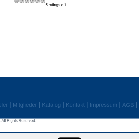
5 ratings ø 1
eler
Mitglieder
Katalog
Kontakt
Impressum
AGB
 All Rights Reserved.
aw