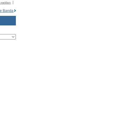
r melden
ce Banda