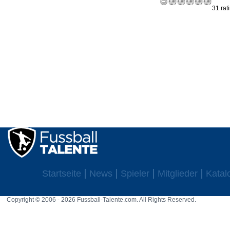
31 rat
Startseite
News
Spieler
Mitglieder
Katal
Copyright © 2006 - 2026 Fussball-Talente.com. All Rights Reserved.