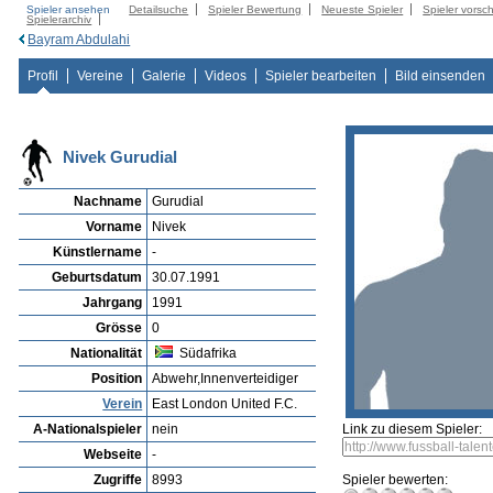
Spieler ansehen
Detailsuche
Spieler Bewertung
Neueste Spieler
Spieler vorsc
Spielerarchiv
Bayram Abdulahi
Profil
Vereine
Galerie
Videos
Spieler bearbeiten
Bild einsenden
Nivek Gurudial
Nachname
Gurudial
Vorname
Nivek
Künstlername
-
Geburtsdatum
30.07.1991
Jahrgang
1991
Grösse
0
Nationalität
Südafrika
Position
Abwehr,Innenverteidiger
Verein
East London United F.C.
A-Nationalspieler
nein
Link zu diesem Spieler:
Webseite
-
Zugriffe
8993
Spieler bewerten: