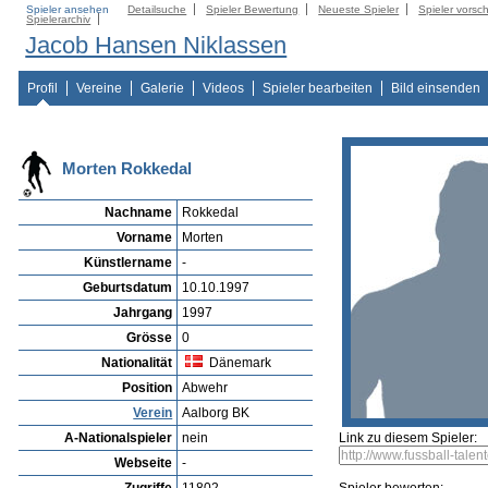
Spieler ansehen
Detailsuche
Spieler Bewertung
Neueste Spieler
Spieler vorsc
Spielerarchiv
Jacob Hansen Niklassen
Profil
Vereine
Galerie
Videos
Spieler bearbeiten
Bild einsenden
Morten Rokkedal
Nachname
Rokkedal
Vorname
Morten
Künstlername
-
Geburtsdatum
10.10.1997
Jahrgang
1997
Grösse
0
Nationalität
Dänemark
Position
Abwehr
Verein
Aalborg BK
A-Nationalspieler
nein
Link zu diesem Spieler:
Webseite
-