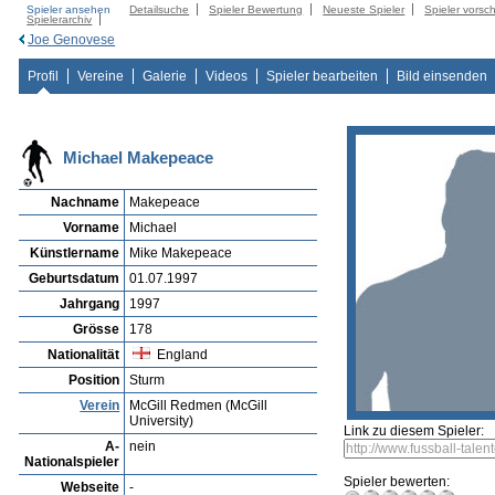
Spieler ansehen
Detailsuche
Spieler Bewertung
Neueste Spieler
Spieler vorsc
Spielerarchiv
Joe Genovese
Profil
Vereine
Galerie
Videos
Spieler bearbeiten
Bild einsenden
Michael Makepeace
Nachname
Makepeace
Vorname
Michael
Künstlername
Mike Makepeace
Geburtsdatum
01.07.1997
Jahrgang
1997
Grösse
178
Nationalität
England
Position
Sturm
Verein
McGill Redmen (McGill
University)
Link zu diesem Spieler:
A-
nein
Nationalspieler
Spieler bewerten:
Webseite
-