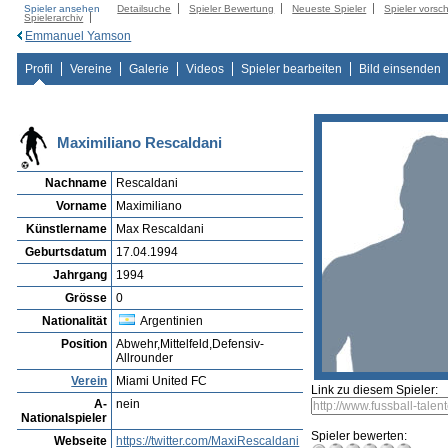
Spieler ansehen
Detailsuche
Spieler Bewertung
Neueste Spieler
Spieler vorsc
Spielerarchiv
Emmanuel Yamson
Profil
Vereine
Galerie
Videos
Spieler bearbeiten
Bild einsenden
Maximiliano Rescaldani
Nachname
Rescaldani
Vorname
Maximiliano
Künstlername
Max Rescaldani
Geburtsdatum
17.04.1994
Jahrgang
1994
Grösse
0
Nationalität
Argentinien
Position
Abwehr,Mittelfeld,Defensiv-
Allrounder
Verein
Miami United FC
Link zu diesem Spieler:
A-
nein
Nationalspieler
Spieler bewerten:
Webseite
https://twitter.com/MaxiRescaldani