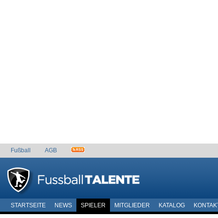
Fußball
AGB
STARTSEITE
NEWS
SPIELER
MITGLIEDER
KATALOG
KONTAK