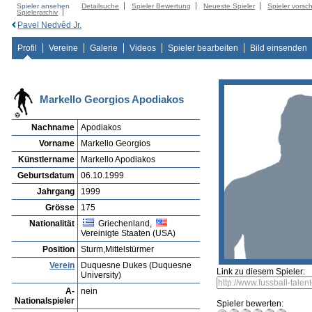
Spieler ansehen
Detailsuche
Spieler Bewertung
Neueste Spieler
Spieler vorsc
Spielerarchiv
Pavel Nedvěd Jr.
Profil
Vereine
Galerie
Videos
Spieler bearbeiten
Bild einsenden
Markello Georgios Apodiakos
Nachname
Apodiakos
Vorname
Markello Georgios
Künstlername
Markello Apodiakos
Geburtsdatum
06.10.1999
Jahrgang
1999
Grösse
175
Nationalität
Griechenland,
Vereinigte Staaten (USA)
Position
Sturm,Mittelstürmer
Verein
Duquesne Dukes (Duquesne
Link zu diesem Spieler:
University)
A-
nein
Nationalspieler
Spieler bewerten: