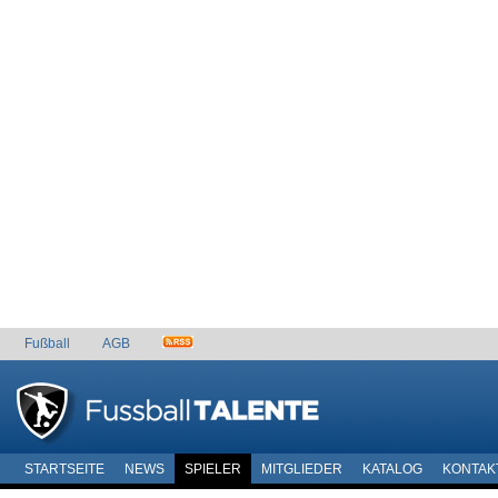
Fußball
AGB
STARTSEITE
NEWS
SPIELER
MITGLIEDER
KATALOG
KONTAK