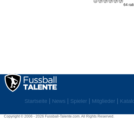
64 rat
Startseite
News
Spieler
Mitglieder
Katal
Copyright © 2006 - 2026 Fussball-Talente.com. All Rights Reserved.