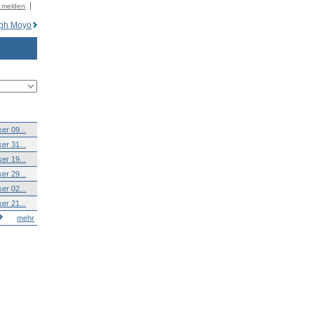
r melden
ph Moyo
er 09...
er 31...
er 19...
er 29...
er 02...
er 21...
mehr