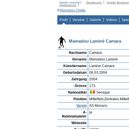
Spieler ansehen
Detailsuche
Spieler Bewertu
Spielerarchiv
Mamadou Diatta
Profil
Vereine
Galerie
Videos
Spie
Mamadou Laminé Camara
Nachname
Camara
Vorname
Mamadou Laminé
Künstlername
Lamine Camara
Geburtsdatum
06.03.2004
Jahrgang
2004
Grösse
173
Nationalität
Senegal
Position
Mittelfeld,Zentrales Mittel
Verein
AS Monaco
A-
ja
Nationalspieler
Webseite
-