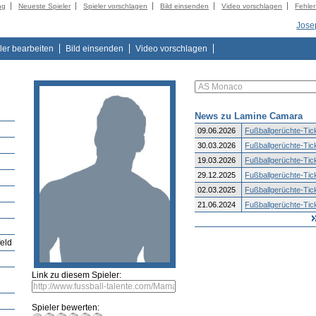
ng
Neueste Spieler
Spieler vorschlagen
Bild einsenden
Video vorschlagen
Fehle
Jose
ler bearbeiten
Bild einsenden
Video vorschlagen
News zu Lamine Camara
09.06.2026
Fußballgerüchte-Tick
30.03.2026
Fußballgerüchte-Tick
19.03.2026
Fußballgerüchte-Tick
29.12.2025
Fußballgerüchte-Tick
02.03.2025
Fußballgerüchte-Tick
21.06.2024
Fußballgerüchte-Tick
feld
Link zu diesem Spieler:
Spieler bewerten: