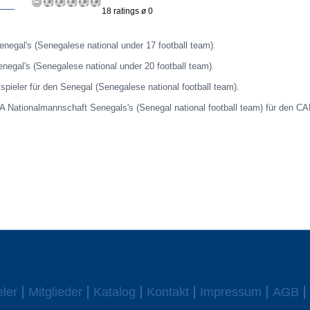
18 ratings ø 0
Senegal's (Senegalese national under 17 football team).
enegal's (Senegalese national under 20 football team).
lspieler für den Senegal (Senegalese national football team).
r A Nationalmannschaft Senegals's (Senegal national football team) für den CA
eler
Mitglieder
Katalog
Kontakt
Impressum
AGB