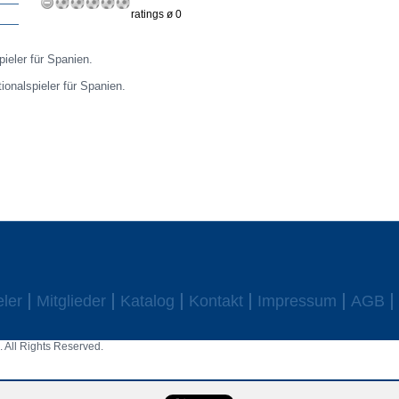
ratings ø 0
pieler für Spanien.
ionalspieler für Spanien.
eler
Mitglieder
Katalog
Kontakt
Impressum
AGB
 All Rights Reserved.
aw