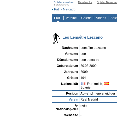
Spieler ansehen
Detailsuche
Spieler Bewertu
Spielerarchiv
Patrik Mercado
Profil
Vereine
Galerie
Videos
Spie
Leo Lemaître Lezcano
Nachname
Lemaître Lezcano
Vorname
Leo
Künstlername
Leo Lemaitre
Geburtsdatum
20.03.2009
Jahrgang
2009
Grösse
194
Nationalität
Frankreich,
Spanien
Position
Abwehr,Innenverteidiger
Verein
Real Madrid
A-
nein
Nationalspieler
Webseite
-