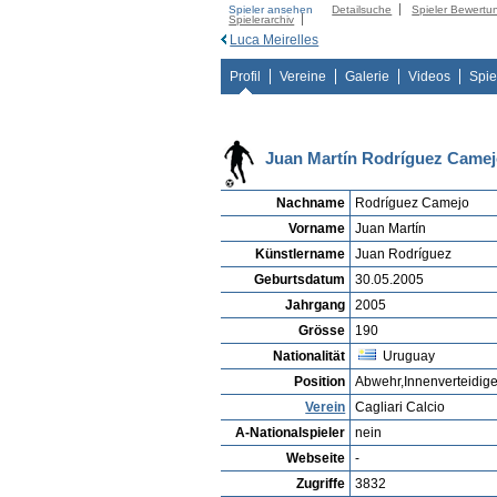
Spieler ansehen
Detailsuche
Spieler Bewertu
Spielerarchiv
Luca Meirelles
Profil
Vereine
Galerie
Videos
Spie
Juan Martín Rodríguez Came
Nachname
Rodríguez Camejo
Vorname
Juan Martín
Künstlername
Juan Rodríguez
Geburtsdatum
30.05.2005
Jahrgang
2005
Grösse
190
Nationalität
Uruguay
Position
Abwehr,Innenverteidige
Verein
Cagliari Calcio
A-Nationalspieler
nein
Webseite
-
Zugriffe
3832