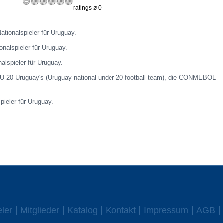
ratings ø 0
tionalspieler für Uruguay.
nalspieler für Uruguay.
alspieler für Uruguay.
r U 20 Uruguay's (Uruguay national under 20 football team), die CONMEBOL
pieler für Uruguay.
eler
Mitglieder
Katalog
Kontakt
Impressum
AGB