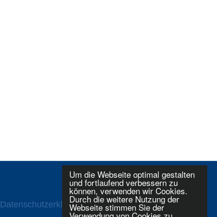
Um die Webseite optimal gestalten
und fortlaufend verbessern zu
können, verwenden wir Cookies.
Durch die weitere Nutzung der
Datenschutzerklaerung
Login
Webseite stimmen Sie der
Verwendung von Cookies zu.