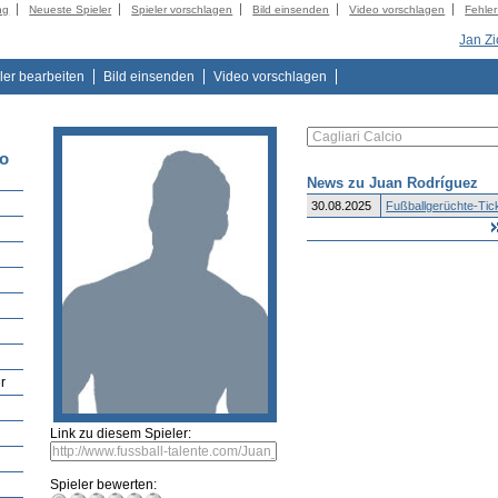
ng
Neueste Spieler
Spieler vorschlagen
Bild einsenden
Video vorschlagen
Fehle
Jan Zi
ler bearbeiten
Bild einsenden
Video vorschlagen
jo
News zu Juan Rodríguez
30.08.2025
Fußballgerüchte-Tick
r
Link zu diesem Spieler:
Spieler bewerten: