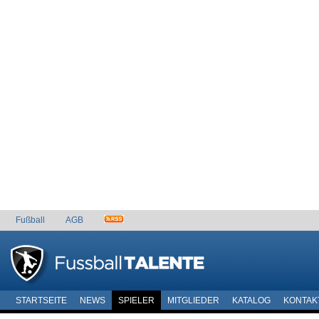
Fußball
AGB
STARTSEITE
NEWS
SPIELER
MITGLIEDER
KATALOG
KONTAK