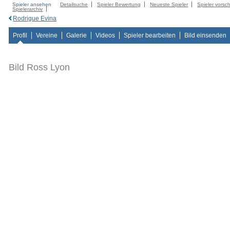
Spieler ansehen
Detailsuche
Spieler Bewertung
Neueste Spieler
Spieler vorsc
Spielerarchiv
Rodrigue Evina
Profil
Vereine
Galerie
Videos
Spieler bearbeiten
Bild einsenden
Bild Ross Lyon