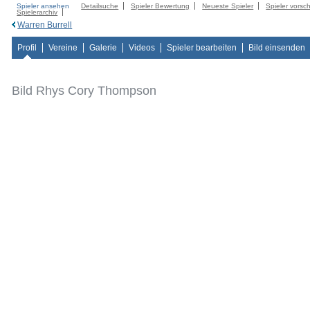
Spieler ansehen
Detailsuche
Spieler Bewertung
Neueste Spieler
Spieler vorsc
Spielerarchiv
Warren Burrell
Profil
Vereine
Galerie
Videos
Spieler bearbeiten
Bild einsenden
Bild Rhys Cory Thompson