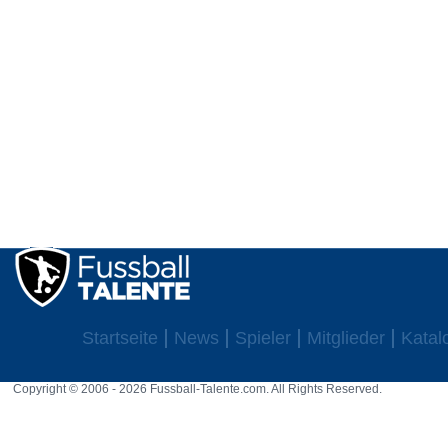
Startseite
News
Spieler
Mitglieder
Katal
Copyright © 2006 - 2026 Fussball-Talente.com. All Rights Reserved.