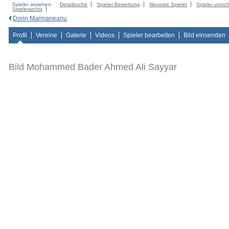
Spieler ansehen
Detailsuche
Spieler Bewertung
Neueste Spieler
Spieler vorsc
Spielerarchiv
Dorin Marmaneanu
Profil
Vereine
Galerie
Videos
Spieler bearbeiten
Bild einsenden
Bild Mohammed Bader Ahmed Ali Sayyar