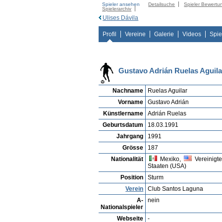
Spieler ansehen
Detailsuche
Spieler Bewertu
Spielerarchiv
Ulises Dávila
Profil
Vereine
Galerie
Videos
Spie
Gustavo Adrián Ruelas Aguila
Nachname
Ruelas Aguilar
Vorname
Gustavo Adrián
Künstlername
Adrián Ruelas
Geburtsdatum
18.03.1991
Jahrgang
1991
Grösse
187
Nationalität
Mexiko,
Vereinigt
Staaten (USA)
Position
Sturm
Verein
Club Santos Laguna
A-
nein
Nationalspieler
Webseite
-