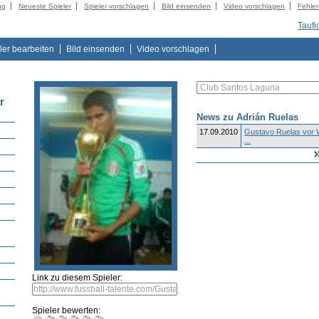
ng
Neueste Spieler
Spieler vorschlagen
Bild einsenden
Video vorschlagen
Fehle
Taufi
ler bearbeiten
Bild einsenden
Video vorschlagen
r
News zu Adrián Ruelas
17.09.2010
Gustavo Ruelas vor 
...
e
Link zu diesem Spieler:
Spieler bewerten: