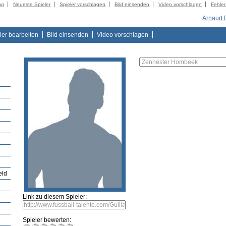
ng
Neueste Spieler
Spieler vorschlagen
Bild einsenden
Video vorschlagen
Fehle
Arnaud 
ler bearbeiten
Bild einsenden
Video vorschlagen
eld
Link zu diesem Spieler:
Spieler bewerten: