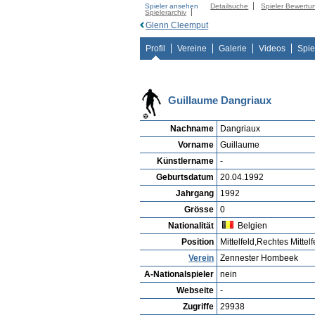
Spieler ansehen
Detailsuche
Spieler Bewertu
Spielerarchiv
Glenn Cleemput
Profil
Vereine
Galerie
Videos
Spie
Guillaume Dangriaux
Nachname
Dangriaux
Vorname
Guillaume
Künstlername
-
Geburtsdatum
20.04.1992
Jahrgang
1992
Grösse
0
Nationalität
Belgien
Position
Mittelfeld,Rechtes Mittelf
Verein
Zennester Hombeek
A-Nationalspieler
nein
Webseite
-
Zugriffe
29938