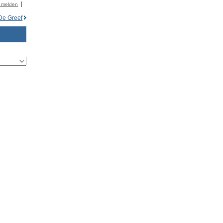
r melden
De Greef