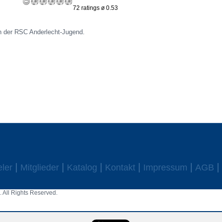
72 ratings ø 0.53
in der RSC Anderlecht-Jugend.
eler
Mitglieder
Katalog
Kontakt
Impressum
AGB
 All Rights Reserved.
aw