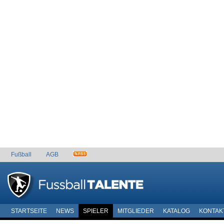
Fußball
AGB
STARTSEITE
NEWS
SPIELER
MITGLIEDER
KATALOG
KONTAK