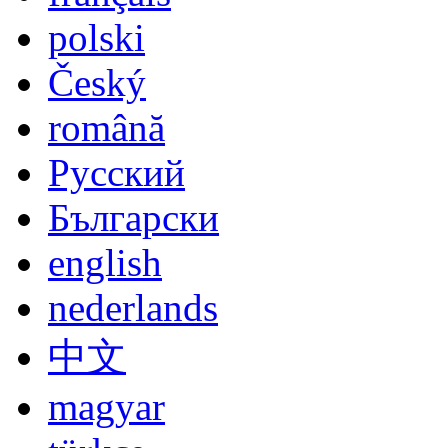
polski
Český
română
Русский
Български
english
nederlands
中文
magyar