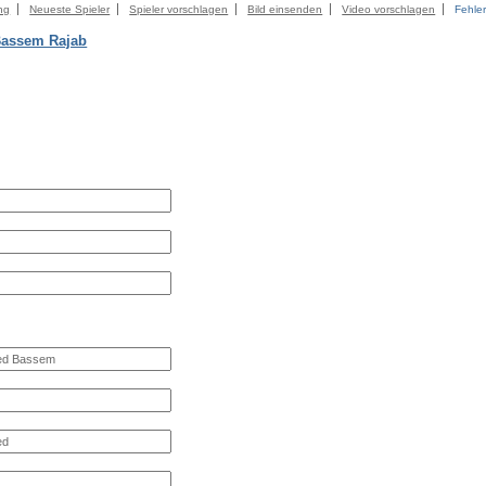
ng
Neueste Spieler
Spieler vorschlagen
Bild einsenden
Video vorschlagen
Fehle
Bassem Rajab