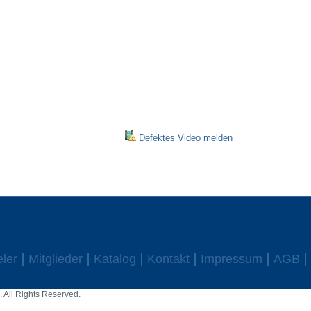
Defektes Video melden
eler
Mitglieder
Katalog
Kontakt
Impressum
AGB
 All Rights Reserved.