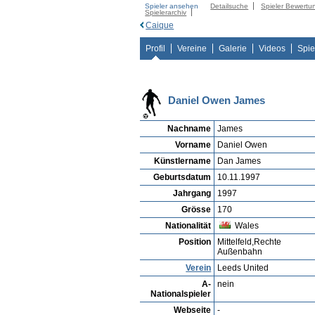
Spieler ansehen
Detailsuche
Spieler Bewertu
Spielerarchiv
Caique
Profil
Vereine
Galerie
Videos
Spie
Daniel Owen James
Nachname
James
Vorname
Daniel Owen
Künstlername
Dan James
Geburtsdatum
10.11.1997
Jahrgang
1997
Grösse
170
Nationalität
Wales
Position
Mittelfeld,Rechte
Außenbahn
Verein
Leeds United
A-
nein
Nationalspieler
Webseite
-