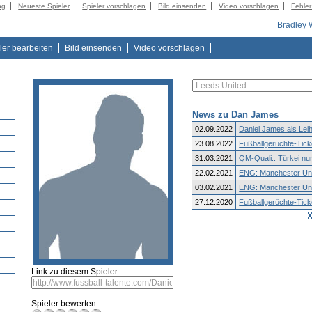
ng
Neueste Spieler
Spieler vorschlagen
Bild einsenden
Video vorschlagen
Fehle
Bradley
ler bearbeiten
Bild einsenden
Video vorschlagen
News zu Dan James
02.09.2022
Daniel James als Leih
23.08.2022
Fußballgerüchte-Ticke
31.03.2021
QM-Quali.: Türkei nur 
22.02.2021
ENG: Manchester Unit
03.02.2021
ENG: Manchester Unit
27.12.2020
Fußballgerüchte-Ticke
Link zu diesem Spieler:
Spieler bewerten: