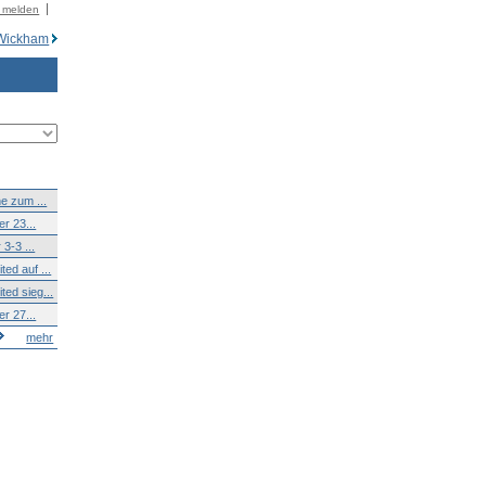
r melden
 Wickham
e zum ...
r 23...
3-3 ...
ed auf ...
ed sieg...
r 27...
mehr