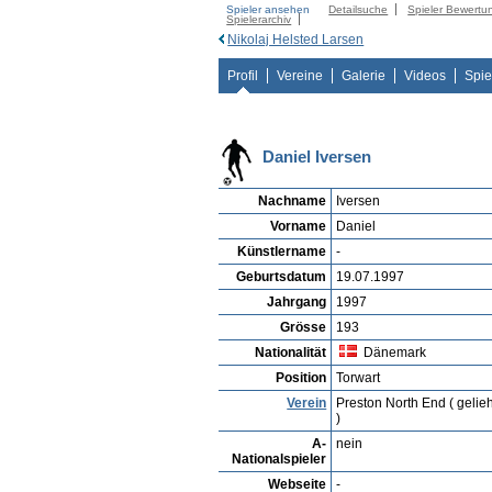
Spieler ansehen
Detailsuche
Spieler Bewertu
Spielerarchiv
Nikolaj Helsted Larsen
Profil
Vereine
Galerie
Videos
Spie
Daniel Iversen
Nachname
Iversen
Vorname
Daniel
Künstlername
-
Geburtsdatum
19.07.1997
Jahrgang
1997
Grösse
193
Nationalität
Dänemark
Position
Torwart
Verein
Preston North End ( gelie
)
A-
nein
Nationalspieler
Webseite
-