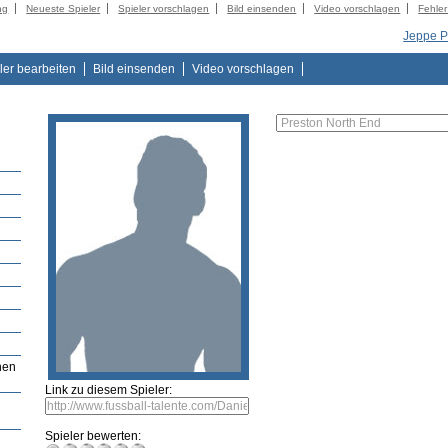
ng
Neueste Spieler
Spieler vorschlagen
Bild einsenden
Video vorschlagen
Fehle
Jeppe 
ler bearbeiten
Bild einsenden
Video vorschlagen
hen
Link zu diesem Spieler:
Spieler bewerten: