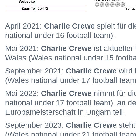
Spieler bewerten:
Webseite
-
Zugriffe
15472
89 rat
April 2021:
Charlie Crewe
spielt für 
national under 16 football team).
Mai 2021:
Charlie Crewe
ist aktuelle
Wales (Wales national under 15 footba
September 2021:
Charlie Crewe
wird
(Wales national under 17 football team
Mai 2023:
Charlie Crewe
nimmt für d
national under 17 football team), an 
Europameisterschaft in Ungarn teil.
September 2023:
Charlie Crewe
steh
(Wales national under 21 football team