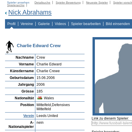
Spieler ansehen
Detailsuche
Spieler Bewertung
Neueste Spieler
Spieler vorsc
Spielerarchiv
Nick Abrahams
Profil
Vereine
Galerie
Videos
Spieler bearbeiten
Bild einsenden
Charlie Edward Crew
Nachname
Crew
Vorname
Charlie Edward
Künstlername
Charlie Crewe
Geburtsdatum
15.06.2006
Jahrgang
2006
Grösse
185
Nationalität
Wales
Position
Mittelfeld,Defensives
Mittelfeld
Verein
Leeds United
Link zu diesem Spieler:
A-
nein
Nationalspieler