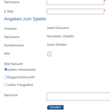
*
Nachname
*
E-Mail
Angaben zum Spieler
Jared Geovanni
Vorname
Hernández Zeledón
Nachname
Jared Zeledon
Künstlername
Bild
Bild Herkunft
andere Internetseite
Magazin/Zeitschrift
selbst Fotografiert
Nachricht