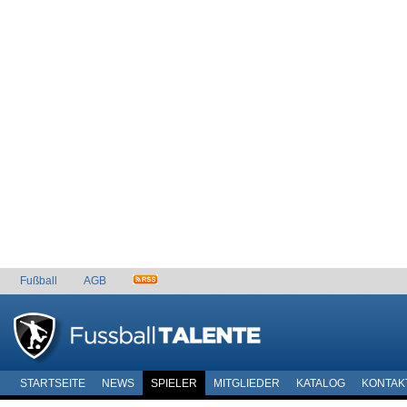
Fußball
AGB
STARTSEITE
NEWS
SPIELER
MITGLIEDER
KATALOG
KONTAK