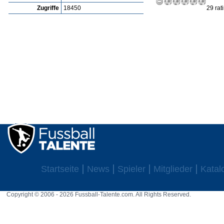
Zugriffe
18450
29 rat
Startseite
News
Spieler
Mitglieder
Katal
Copyright © 2006 - 2026 Fussball-Talente.com. All Rights Reserved.