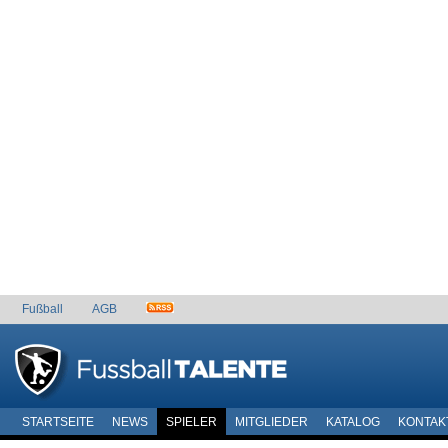
Fußball
AGB
STARTSEITE
NEWS
SPIELER
MITGLIEDER
KATALOG
KONTAK