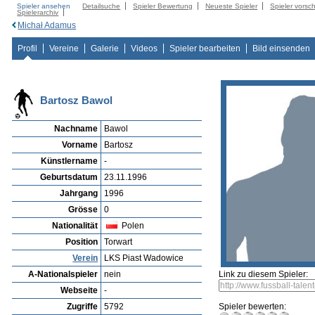
Spieler ansehen
Detailsuche
Spieler Bewertung
Neueste Spieler
Spieler vorsc
Spielerarchiv
Michał Adamus
Profil
Vereine
Galerie
Videos
Spieler bearbeiten
Bild einsenden
Bartosz Bawol
Nachname
Bawol
Vorname
Bartosz
Künstlername
-
Geburtsdatum
23.11.1996
Jahrgang
1996
Grösse
0
Nationalität
Polen
Position
Torwart
Verein
LKS Piast Wadowice
A-Nationalspieler
nein
Link zu diesem Spieler:
Webseite
-
Zugriffe
5792
Spieler bewerten: