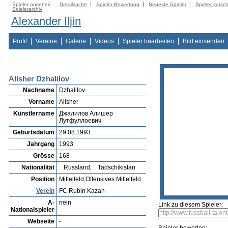
Spieler ansehen
Detailsuche
Spieler Bewertung
Neueste Spieler
Spieler vorsc
Spielerarchiv
Alexander Iljin
Profil
Vereine
Galerie
Videos
Spieler bearbeiten
Bild einsenden
Alisher Dzhalilov
Nachname
Dzhalilov
Vorname
Alisher
Künstlername
Джалилов Алишер
Лутфуллоевич
Geburtsdatum
29.08.1993
Jahrgang
1993
Grösse
168
Nationalität
Russland,
Tadschikistan
Position
Mittelfeld,Offensives Mittelfeld
Verein
FC Rubin Kazan
A-
nein
Link zu diesem Spieler:
Nationalspieler
Webseite
-