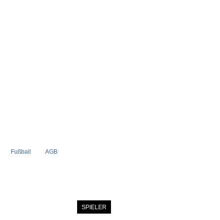
Fußball
AGB
STARTSEITE
NEWS
SPIELER
MITGLIEDER
KATALOG
KONTAK